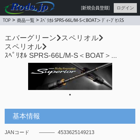
ログイン
[新規会員登録]
>
>
ｽﾍﾟﾘｵﾙ SPRS-66L/M-S＜BOAT＞ ﾃﾞｨｰﾌﾟｾﾝｽS
TOP
商品一覧
エバーグリーン
スペリオル
スペリオル
ｽﾍﾟﾘｵﾙ SPRS-66L/M-S＜BOAT＞...
基本情報
JANコード
4533625149213