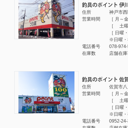
釣具のポイント 伊
住所
神戸市西
営業時間
［ 月～金曜
［ 土曜日 
［ 日曜・祝
※日曜・
電話番号
078-974
在庫数
店舗在庫
釣具のポイント 佐
住所
佐賀市八
営業時間
［ 月～金曜
［ 土曜日 
［ 日曜・祝
※日曜・
電話番号
0952-24
在庫数
店舗在庫