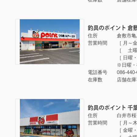
釣具のポイント 倉
住所
倉敷市亀島
営業時間
［ 月～金曜
［ 土曜日 
［ 日曜・祝
※日曜・
電話番号
086-440
在庫数
店舗在庫
釣具のポイント 千
住所
白井市桜台
営業時間
［ 月～木曜
［ 金曜・祝