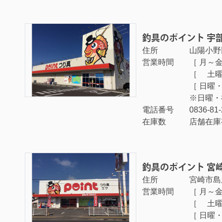
釣具のポイント 宇
住所
山陽小野田
営業時間
［ 月～金曜
［ 土曜日 
［ 日曜・祝
※日曜・
電話番号
0836-81
在庫数
店舗在庫
釣具のポイント 宮
住所
宮崎市島之
営業時間
［ 月～金曜
［ 土曜日
［ 日曜・祝