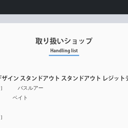
取り扱いショップ
Handling list
トデザイン スタンドアウト スタンドアウト
-2
リー] バスルアー
] ベイト
ー]
ョン]