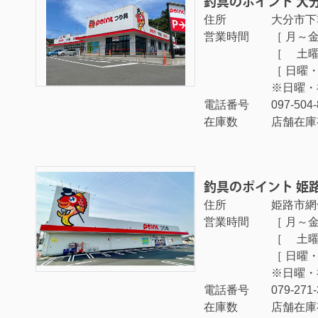
釣具のポイント 大
住所
大分市下郡
営業時間
［ 月～金曜
［ 土曜日 
［ 日曜・祝
※日曜・
電話番号
097-504-
在庫数
店舗在庫
釣具のポイント 姫
住所
姫路市網
営業時間
［ 月～金曜
［ 土曜日 
［ 日曜・祝
※日曜・
電話番号
079-271
在庫数
店舗在庫