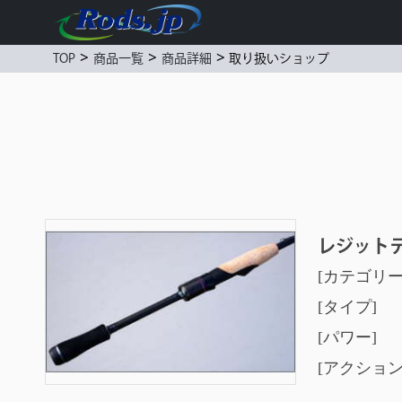
>
>
>
取り扱いショップ
TOP
商品一覧
商品詳細
レジットデザイン スタンドアウト スタンドアウト レジッ
SOC65L+ 
[カテゴ
[タイプ
[パワ
[アクシ