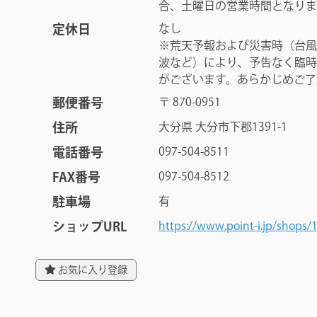
合、土曜日の営業時間となりま
定休日
なし
※荒天予報および災害時（台風
波など）により、予告なく臨時
がございます。あらかじめご了
郵便番号
〒 870-0951
住所
大分県 大分市下郡1391-1
電話番号
097-504-8511
FAX番号
097-504-8512
駐車場
有
ショップURL
https://www.point-i.jp/shops/
お気に入り登録