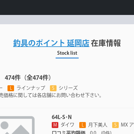
釣具のポイント 延岡店
在庫情報
Stock list
474件（全474件）
ー
ラインナップ
シリーズ
L
S
売価格に関しては各店舗にお問い合わせ下さい。
64L-S･N
ダイワ
月下美人
MX 
M
L
S
口コミ平均評価
0.0 (0件)