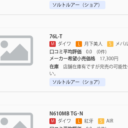
ソルトルアー（ショア）
76L-T
ダイワ
月下美人
メバ
M
L
S
口コミ平均評価
0.0 (0件)
メーカー希望小売価格
17,300円
在庫
店舗在庫有ですが完売の可能性
い。
ソルトルアー（ショア）
N610MB TG･N
ダイワ
紅牙
AIR
M
L
S