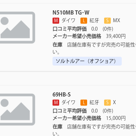
N510MB TG･W
ダイワ
紅牙
MX
M
L
S
口コミ平均評価
0.0 (0件)
メーカー希望小売価格
39,400円
在庫
店舗在庫有ですが完売の可能性
い。
ソルトルアー（オフショア）
69HB-S
ダイワ
紅牙
X
M
L
S
口コミ平均評価
0.0 (0件)
メーカー希望小売価格
15,000円
在庫
店舗在庫有ですが完売の可能性
い。