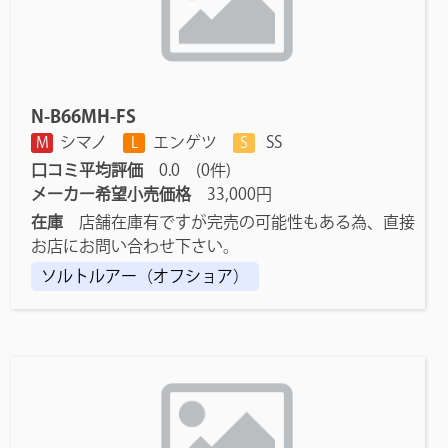
N-B66MH-FS
シマノ
エンゲツ
SS
M
L
S
口コミ平均評価
0.0 (0件)
メーカー希望小売価格
33,000円
在庫
店舗在庫有ですが完売の可能性もある為、直接
お店にお問い合わせ下さい。
ソルトルアー（オフショア）