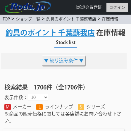
ログイン
[新規会員登録]
>
>
>
在庫情報
TOP
ショップ一覧
釣具のポイント 千葉蘇我店
釣具のポイント 千葉蘇我店
在庫情報
Stock list
絞り込み条件
検索結果 1706件（全1706件）
表示件数：
メーカー
ラインナップ
シリーズ
M
L
S
※商品の販売価格に関しては各店舗にお問い合わせ下さ
い。